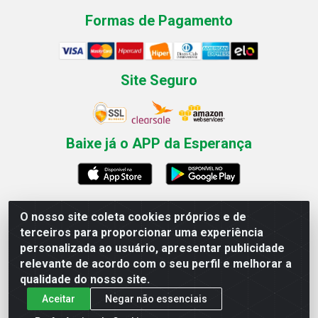
Formas de Pagamento
Site Seguro
Baixe já o APP da Esperança
O nosso site coleta cookies próprios e de
Esperança Nordeste - Rua Professor Caldas Filho, 291 -
terceiros para proporcionar uma experiência
Estância - Recife / PE CEP: 50771-335 - CNPJ
personalizada ao usuário, apresentar publicidade
03.666.136/0001-23
relevante de acordo com o seu perfil e melhorar a
qualidade do nosso site.
Aceitar
Negar não essenciais