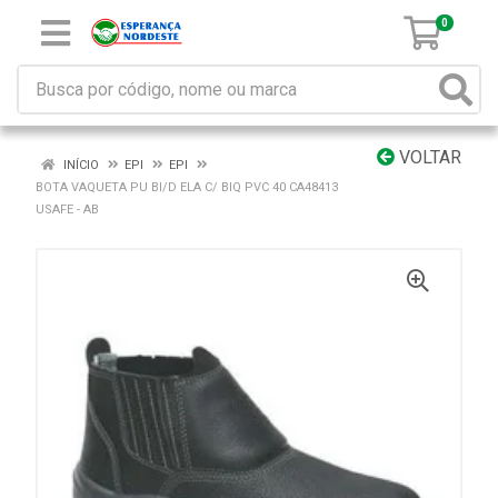
0
VOLTAR
INÍCIO
EPI
EPI
BOTA VAQUETA PU BI/D ELA C/ BIQ PVC 40 CA48413
USAFE - AB