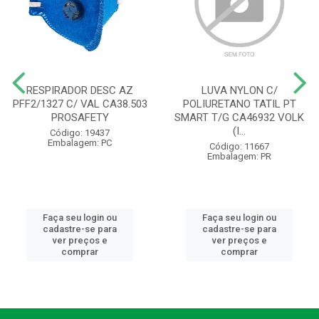
RESPIRADOR DESC AZ
LUVA NYLON C/
PFF2/1327 C/ VAL CA38.503
POLIURETANO TATIL PT
PROSAFETY
SMART T/G CA46932 VOLK
(I...
Código: 19437
Embalagem: PC
Código: 11667
Embalagem: PR
Faça seu login ou
Faça seu login ou
cadastre-se para
cadastre-se para
ver preços e
ver preços e
comprar
comprar