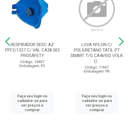
RESPIRADOR DESC AZ
LUVA NYLON C/
PFF2/1327 C/ VAL CA38.503
POLIURETANO TATIL PT
PROSAFETY
SMART T/G CA46932 VOLK
(I...
Código: 19437
Embalagem: PC
Código: 11667
Embalagem: PR
Faça seu login ou
Faça seu login ou
cadastre-se para
cadastre-se para
ver preços e
ver preços e
comprar
comprar