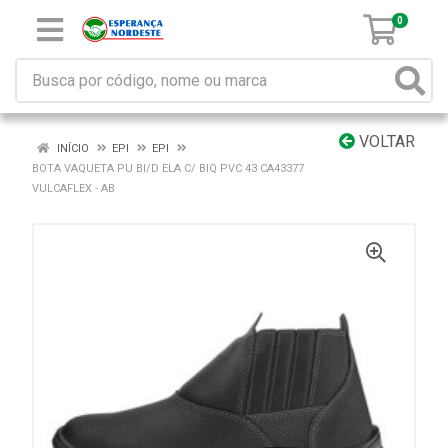
0
VOLTAR
INÍCIO
EPI
EPI
BOTA VAQUETA PU BI/D ELA C/ BIQ PVC 43 CA43377
VULCAFLEX - AB