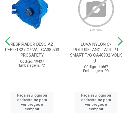
RESPIRADOR DESC AZ
LUVA NYLON C/
PFF2/1327 C/ VAL CA38.503
POLIURETANO TATIL PT
PROSAFETY
SMART T/G CA46932 VOLK
(I...
Código: 19437
Embalagem: PC
Código: 11667
Embalagem: PR
Faça seu login ou
Faça seu login ou
cadastre-se para
cadastre-se para
ver preços e
ver preços e
comprar
comprar