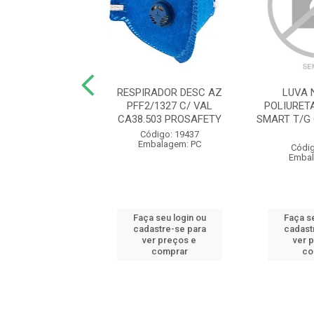
VAQUETA MISTA
RESPIRADOR DESC AZ
LUVA 
EIRA PUNHO 7CM
PFF2/1327 C/ VAL
POLIURET
6475 VALCAN
CA38.503 PROSAFETY
SMART T/G
digo: 11829
Código: 19437
balagem: PR
Embalagem: PC
Códig
Embal
 seu login ou
Faça seu login ou
Faça se
astre-se para
cadastre-se para
cadast
er preços e
ver preços e
ver 
comprar
comprar
co