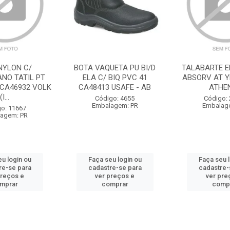
NYLON C/
BOTA VAQUETA PU BI/D
TALABARTE EM
ANO TATIL PT
ELA C/ BIQ PVC 41
ABSORV AT Y
 CA46932 VOLK
CA48413 USAFE - AB
ATHE
(I...
Código: 4655
Código:
Embalagem: PR
Embalag
o: 11667
agem: PR
u login ou
Faça seu login ou
Faça seu 
re-se para
cadastre-se para
cadastre-
preços e
ver preços e
ver pre
mprar
comprar
comp