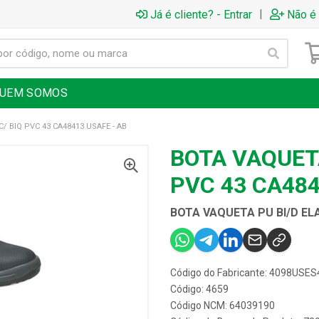
|
Já é cliente? - Entrar
Não é 
UEM SOMOS
/ BIQ PVC 43 CA48413 USAFE - AB
BOTA VAQUETA
PVC 43 CA484
BOTA VAQUETA PU BI/D ELA
Código do Fabricante: 4098USE
Código: 4659
Código NCM: 64039190