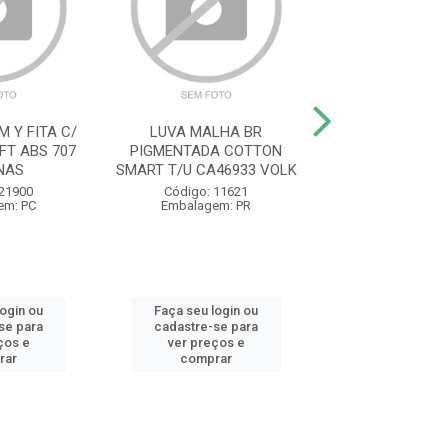
 Y FITA C/
LUVA MALHA BR
LUVA VAQUETA
FT ABS 707
PIGMENTADA COTTON
PETROLEIRA PU
NAS
SMART T/U CA46933 VOLK
CA16475 VA
 21900
Código: 11621
Código: 11
em: PC
Embalagem: PR
Embalagem:
login ou
Faça seu login ou
Faça seu log
se para
cadastre-se para
cadastre-se 
ços e
ver preços e
ver preços
rar
comprar
comprar