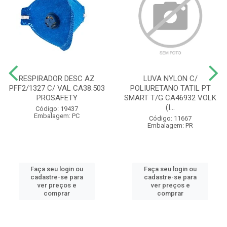
RESPIRADOR DESC AZ
LUVA NYLON C/
PFF2/1327 C/ VAL CA38.503
POLIURETANO TATIL PT
PROSAFETY
SMART T/G CA46932 VOLK
(I...
Código: 19437
Embalagem: PC
Código: 11667
Embalagem: PR
Faça seu login ou
Faça seu login ou
cadastre-se para
cadastre-se para
ver preços e
ver preços e
comprar
comprar