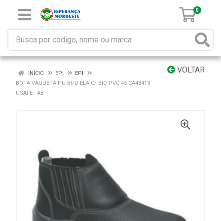
0
VOLTAR
INÍCIO
EPI
EPI
BOTA VAQUETA PU BI/D ELA C/ BIQ PVC 45 CA48413
USAFE - AB