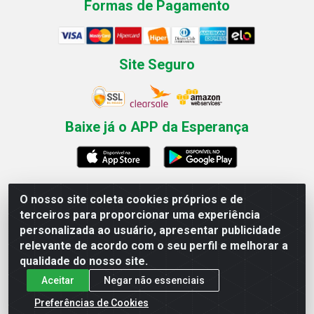
Formas de Pagamento
Site Seguro
Baixe já o APP da Esperança
O nosso site coleta cookies próprios e de
Esperança Nordeste - Rua Professor Caldas Filho, 291 -
terceiros para proporcionar uma experiência
Estância - Recife / PE CEP: 50771-335 - CNPJ
personalizada ao usuário, apresentar publicidade
03.666.136/0001-23
relevante de acordo com o seu perfil e melhorar a
qualidade do nosso site.
Aceitar
Negar não essenciais
Preferências de Cookies