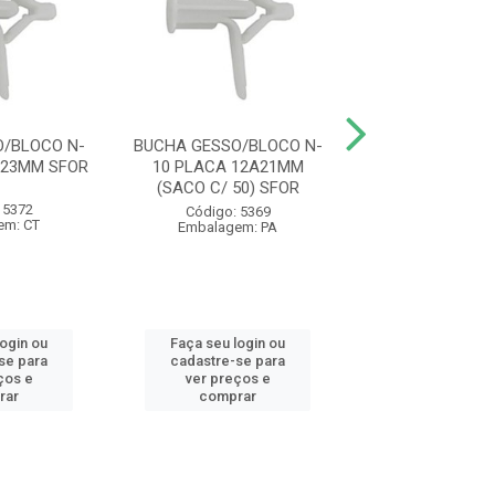
/BLOCO N-
BUCHA GESSO/BLOCO N-
BUCHA GESSO/B
A23MM SFOR
10 PLACA 12A21MM
10 PLACA 13
(SACO C/ 50) SFOR
(SACO C/ 50
 5372
Código: 5369
Código: 53
em: CT
Embalagem: PA
Embalagem:
login ou
Faça seu login ou
Faça seu log
se para
cadastre-se para
cadastre-se 
ços e
ver preços e
ver preços
rar
comprar
comprar