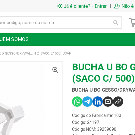
|
Já é cliente? - Entrar
Não é 
UEM SOMOS
BO GESSO/DRYWALL N 2 (SACO C/ 500) USAF
BUCHA U BO 
(SACO C/ 500
BUCHA U BO GESSO/DRYWAL
Código do Fabricante: 100
Código: 24197
Código NCM: 39259090