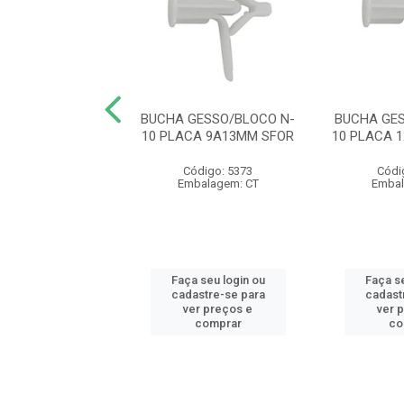
GESSO/BLOCO N-
BUCHA GESSO/BLOCO N-
BUCHA GE
LACA 13A23MM
10 PLACA 9A13MM SFOR
10 PLACA 
 C/ 50) SFOR
Código: 5373
Códi
ódigo: 5371
Embalagem: CT
Embal
balagem: PA
 seu login ou
Faça seu login ou
Faça se
astre-se para
cadastre-se para
cadast
er preços e
ver preços e
ver 
comprar
comprar
co