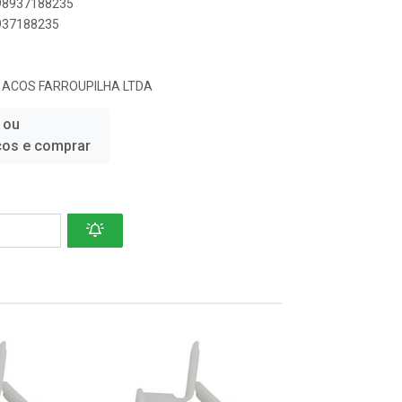
898937188235
8937188235
E ACOS FARROUPILHA LTDA
 ou
ços e comprar