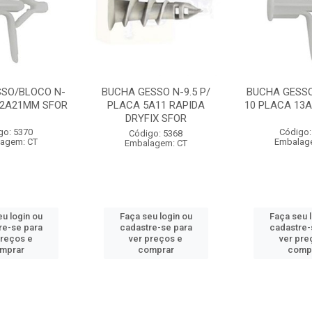
SSO/BLOCO N-
BUCHA GESSO N-9.5 P/
BUCHA GESSO
12A21MM SFOR
PLACA 5A11 RAPIDA
10 PLACA 13
DRYFIX SFOR
go: 5370
Código:
Código: 5368
agem: CT
Embalag
Embalagem: CT
u login ou
Faça seu login ou
Faça seu 
re-se para
cadastre-se para
cadastre-
preços e
ver preços e
ver pre
mprar
comprar
comp