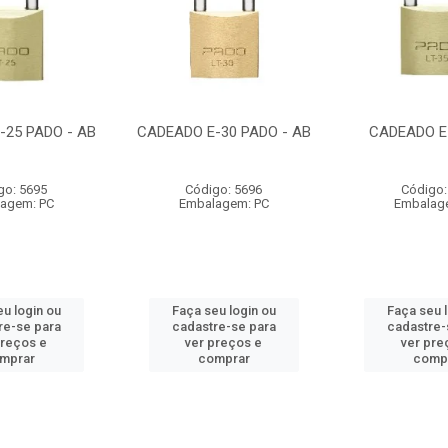
-25 PADO - AB
CADEADO E-30 PADO - AB
CADEADO E
go: 5695
Código: 5696
Código:
agem: PC
Embalagem: PC
Embalag
u login ou
Faça seu login ou
Faça seu 
re-se para
cadastre-se para
cadastre-
preços e
ver preços e
ver pre
mprar
comprar
comp