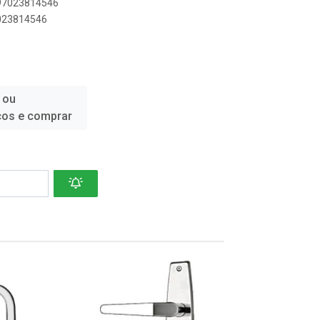
897023814546
7023814546
 ou
ços e comprar