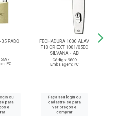
-35 PADO
FECHADURA 1000 ALAV
ARAME RECOZ
F10 CR EXT 1001/05EC
BWS18 1KG VOND
SILVANA - AB
- AB
 5697
Código: 9809
Código: 24
em: PC
Embalagem: PC
Embalagem:
login ou
Faça seu login ou
Faça seu log
se para
cadastre-se para
cadastre-se 
ços e
ver preços e
ver preços
rar
comprar
comprar