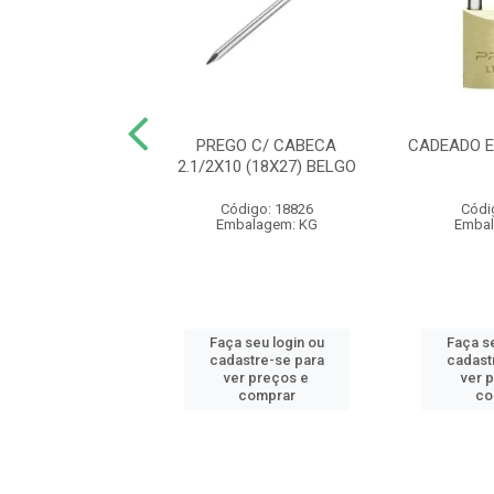
 RECOZIDO PT
PREGO C/ CABECA
CADEADO E
KG VONDER (IMP)
2.1/2X10 (18X27) BELGO
- AB
Código: 18826
Códi
digo: 24289
Embalagem: KG
Embal
balagem: KG
 seu login ou
Faça seu login ou
Faça se
astre-se para
cadastre-se para
cadast
er preços e
ver preços e
ver 
comprar
comprar
co