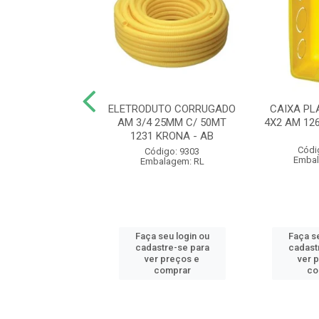
UTO CORRUGADO
ELETRODUTO CORRUGADO
CAIXA PL
 20MM C/ 50MT
AM 3/4 25MM C/ 50MT
4X2 AM 12
 KRONA - AB
1231 KRONA - AB
Códi
ódigo: 9300
Código: 9303
Embal
balagem: RL
Embalagem: RL
 seu login ou
Faça seu login ou
Faça se
astre-se para
cadastre-se para
cadast
er preços e
ver preços e
ver 
comprar
comprar
co