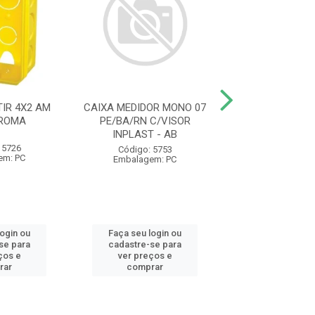
IR 4X2 AM
CAIXA MEDIDOR MONO 07
ELETRODUTO C
 ROMA
PE/BA/RN C/VISOR
AM 1/2 20MM 
INPLAST - AB
1230 KRONA
 5726
Código: 5753
Código: 93
em: PC
Embalagem: PC
Embalagem:
login ou
Faça seu login ou
Faça seu log
se para
cadastre-se para
cadastre-se 
ços e
ver preços e
ver preços
rar
comprar
comprar