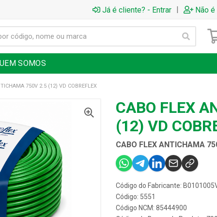
|
Já é cliente? - Entrar
Não é 
UEM SOMOS
TICHAMA 750V 2.5 (12) VD COBREFLEX
CABO FLEX A
(12) VD COBR
CABO FLEX ANTICHAMA 750
Código do Fabricante: B0101005
Código: 5551
Código NCM: 85444900