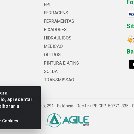
Fo
EPI
FERRAGENS
FERRAMENTAS
Si
FIXADORES
HIDRAULICOS
MEDICAO
Ba
OUTROS
PINTURA E AFINS
SOLDA
TRANSMISSAO
para
io, apresentar
elhorar a
 Professor Caldas Filho, 291 - Estância - Recife / PE CEP: 50771-335 
e Cookies