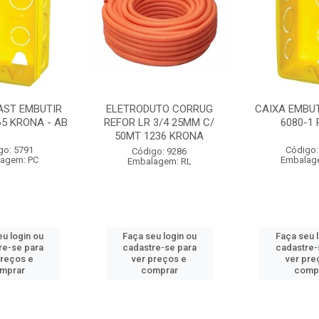
AST EMBUTIR
ELETRODUTO CORRUG
CAIXA EMBUT
65 KRONA - AB
REFOR LR 3/4 25MM C/
6080-1
50MT 1236 KRONA
go: 5791
Código:
Código: 9286
agem: PC
Embalag
Embalagem: RL
u login ou
Faça seu login ou
Faça seu 
re-se para
cadastre-se para
cadastre-
preços e
ver preços e
ver pre
mprar
comprar
comp