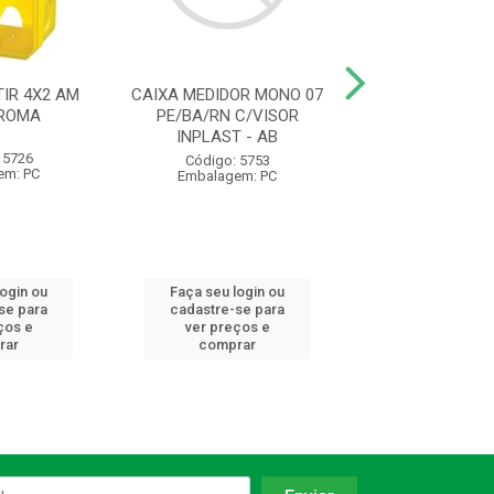
IR 4X2 AM
CAIXA MEDIDOR MONO 07
ELETRODUTO C
 ROMA
PE/BA/RN C/VISOR
AM 1/2 20MM 
INPLAST - AB
1230 KRONA
 5726
Código: 5753
Código: 93
em: PC
Embalagem: PC
Embalagem:
login ou
Faça seu login ou
Faça seu log
se para
cadastre-se para
cadastre-se 
ços e
ver preços e
ver preços
rar
comprar
comprar