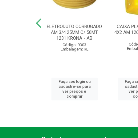
UTO CORRUGADO
ELETRODUTO CORRUGADO
CAIXA PL
 20MM C/ 50MT
AM 3/4 25MM C/ 50MT
4X2 AM 12
 KRONA - AB
1231 KRONA - AB
Códi
ódigo: 9300
Código: 9303
Embal
balagem: RL
Embalagem: RL
 seu login ou
Faça seu login ou
Faça se
astre-se para
cadastre-se para
cadast
er preços e
ver preços e
ver 
comprar
comprar
co