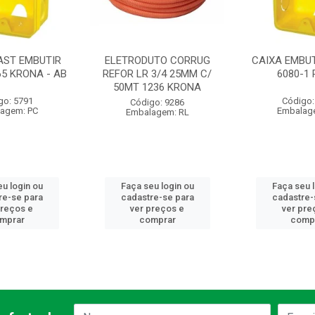
AST EMBUTIR
ELETRODUTO CORRUG
CAIXA EMBUT
65 KRONA - AB
REFOR LR 3/4 25MM C/
6080-1
50MT 1236 KRONA
go: 5791
Código:
Código: 9286
agem: PC
Embalag
Embalagem: RL
u login ou
Faça seu login ou
Faça seu 
re-se para
cadastre-se para
cadastre-
preços e
ver preços e
ver pre
mprar
comprar
comp