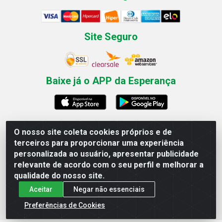
Site Seguro
Baixe já o APP da Esperança
O nosso site coleta cookies próprios e de
Esperança Nordeste - Rua Professor Caldas Filho, 291 -
terceiros para proporcionar uma experiência
Estância - Recife / PE CEP: 50771-335 - CNPJ
personalizada ao usuário, apresentar publicidade
03.666.136/0001-23
relevante de acordo com o seu perfil e melhorar a
qualidade do nosso site.
Aceitar
Negar não essenciais
Preferências de Cookies