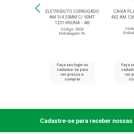
UTO CORRUGADO
ELETRODUTO CORRUGADO
CAIXA PL
 20MM C/ 50MT
AM 3/4 25MM C/ 50MT
4X2 AM 12
 KRONA - AB
1231 KRONA - AB
Códi
ódigo: 9300
Código: 9303
Embal
balagem: RL
Embalagem: RL
 seu login ou
Faça seu login ou
Faça se
astre-se para
cadastre-se para
cadast
er preços e
ver preços e
ver 
comprar
comprar
co
Cadastre-se para receber nossas 