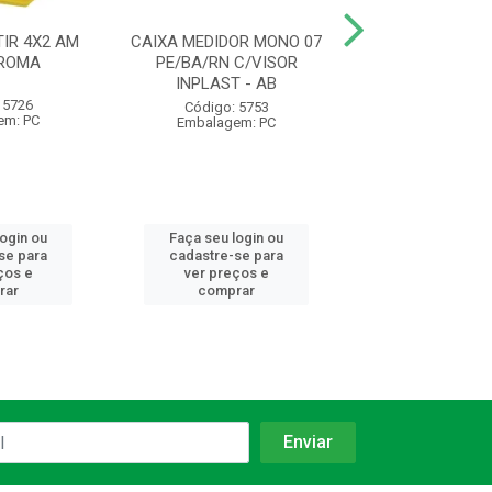
IR 4X2 AM
CAIXA MEDIDOR MONO 07
ELETRODUTO C
 ROMA
PE/BA/RN C/VISOR
AM 1/2 20MM 
INPLAST - AB
1230 KRONA
 5726
Código: 5753
Código: 93
em: PC
Embalagem: PC
Embalagem:
login ou
Faça seu login ou
Faça seu log
se para
cadastre-se para
cadastre-se 
ços e
ver preços e
ver preços
rar
comprar
comprar