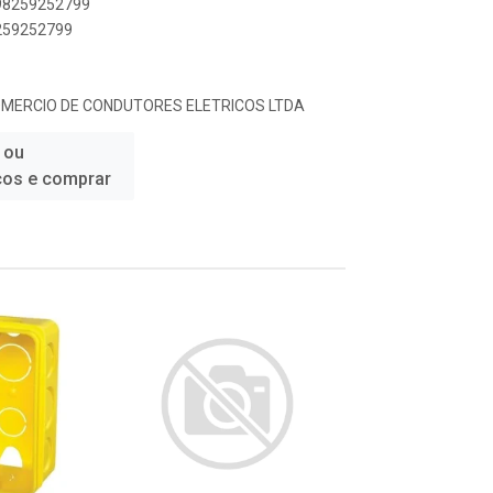
898259252799
8259252799
E COMERCIO DE CONDUTORES ELETRICOS LTDA
 ou
ços e comprar