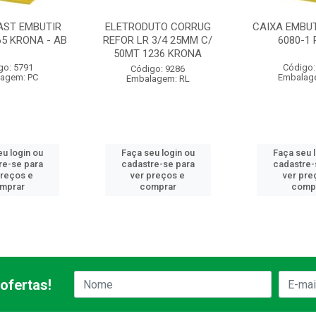
AST EMBUTIR
ELETRODUTO CORRUG
CAIXA EMBUT
65 KRONA - AB
REFOR LR 3/4 25MM C/
6080-1
50MT 1236 KRONA
go: 5791
Código:
Código: 9286
agem: PC
Embalag
Embalagem: RL
u login ou
Faça seu login ou
Faça seu 
re-se para
cadastre-se para
cadastre-
preços e
ver preços e
ver pre
mprar
comprar
comp
ofertas!