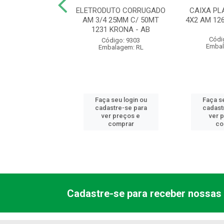
UTO CORRUGADO
ELETRODUTO CORRUGADO
CAIXA PL
 20MM C/ 50MT
AM 3/4 25MM C/ 50MT
4X2 AM 12
 KRONA - AB
1231 KRONA - AB
Códi
ódigo: 9300
Código: 9303
Embal
balagem: RL
Embalagem: RL
 seu login ou
Faça seu login ou
Faça se
astre-se para
cadastre-se para
cadast
er preços e
ver preços e
ver 
comprar
comprar
co
Cadastre-se para receber nossas 