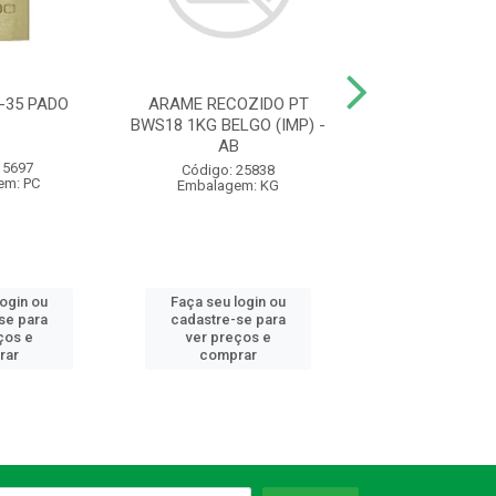
-35 PADO
ARAME RECOZIDO PT
FECHADURA 10
BWS18 1KG BELGO (IMP) -
F10 CR EXT 10
AB
SILVANA -
 5697
Código: 25838
Código: 98
em: PC
Embalagem: KG
Embalagem:
login ou
Faça seu login ou
Faça seu log
se para
cadastre-se para
cadastre-se 
ços e
ver preços e
ver preços
rar
comprar
comprar