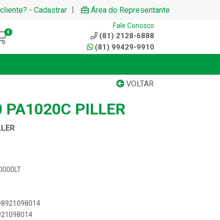
|
cliente? - Cadastrar
Área do Representante
Fale Conosco
0
(81) 2128-6888
(81) 99429-9910
VOLTAR
 PA1020C PILLER
LLER
00000LT
898921098014
8921098014