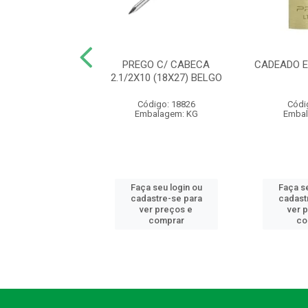
URA 1000 ALAV
PREGO C/ CABECA
CADEADO E
 EXT 1001/05EC
2.1/2X10 (18X27) BELGO
LVANA - AB
Código: 18826
Códi
ódigo: 9809
Embalagem: KG
Embal
balagem: PC
 seu login ou
Faça seu login ou
Faça se
astre-se para
cadastre-se para
cadast
er preços e
ver preços e
ver 
comprar
comprar
co