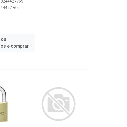
898244427765
8244427765
 ou
ços e comprar