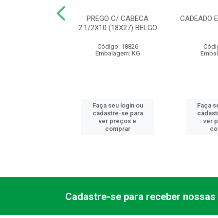
URA 1000 ALAV
PREGO C/ CABECA
CADEADO E
 EXT 1001/05EC
2.1/2X10 (18X27) BELGO
LVANA - AB
Código: 18826
Códi
ódigo: 9809
Embalagem: KG
Embal
balagem: PC
 seu login ou
Faça seu login ou
Faça se
astre-se para
cadastre-se para
cadast
er preços e
ver preços e
ver 
comprar
comprar
co
Cadastre-se para receber nossas 