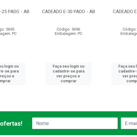
-25 PADO - AB
CADEADO E-30 PADO - AB
CADEADO E
go: 5695
Código: 5696
Código:
agem: PC
Embalagem: PC
Embalag
u login ou
Faça seu login ou
Faça seu 
re-se para
cadastre-se para
cadastre-
preços e
ver preços e
ver pre
mprar
comprar
comp
ofertas!