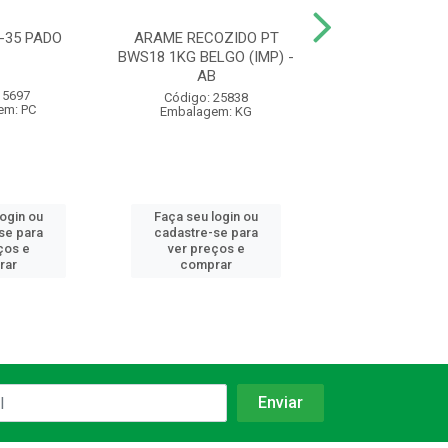
-35 PADO
ARAME RECOZIDO PT
FECHADURA 10
BWS18 1KG BELGO (IMP) -
F10 CR EXT 10
AB
SILVANA -
 5697
Código: 25838
Código: 98
em: PC
Embalagem: KG
Embalagem:
login ou
Faça seu login ou
Faça seu log
se para
cadastre-se para
cadastre-se 
ços e
ver preços e
ver preços
rar
comprar
comprar