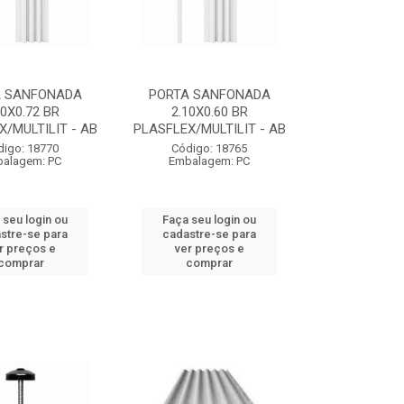
A SANFONADA
PORTA SANFONADA
10X0.72 BR
2.10X0.60 BR
X/MULTILIT - AB
PLASFLEX/MULTILIT - AB
digo: 18770
Código: 18765
alagem: PC
Embalagem: PC
 seu login ou
Faça seu login ou
stre-se para
cadastre-se para
r preços e
ver preços e
comprar
comprar