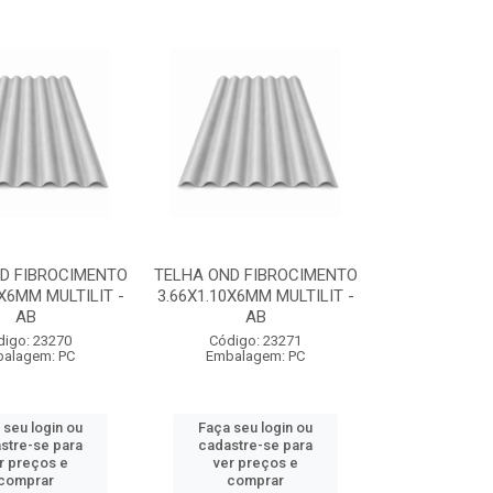
D FIBROCIMENTO
TELHA OND FIBROCIMENTO
0X6MM MULTILIT -
3.66X1.10X6MM MULTILIT -
AB
AB
digo: 23270
Código: 23271
alagem: PC
Embalagem: PC
 seu login ou
Faça seu login ou
stre-se para
cadastre-se para
r preços e
ver preços e
comprar
comprar