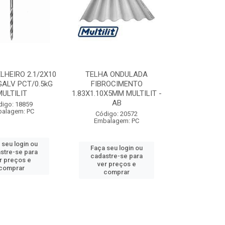
LHEIRO 2.1/2X10
TELHA ONDULADA
 GALV PCT/0.5kG
FIBROCIMENTO
MULTILIT
1.83X1.10X5MM MULTILIT -
AB
digo: 18859
alagem: PC
Código: 20572
Embalagem: PC
 seu login ou
Faça seu login ou
stre-se para
cadastre-se para
r preços e
ver preços e
comprar
comprar