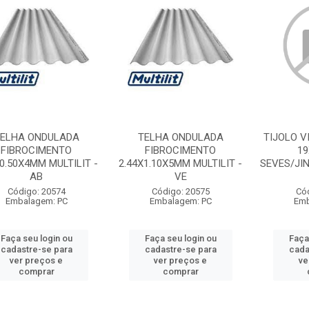
ELHA ONDULADA
TELHA ONDULADA
TIJOLO V
FIBROCIMENTO
FIBROCIMENTO
1
X0.50X4MM MULTILIT -
2.44X1.10X5MM MULTILIT -
SEVES/JIN
AB
VE
Código: 20574
Código: 20575
Có
Embalagem: PC
Embalagem: PC
Emb
Faça seu login ou
Faça seu login ou
Faça
cadastre-se para
cadastre-se para
cada
ver preços e
ver preços e
ve
comprar
comprar