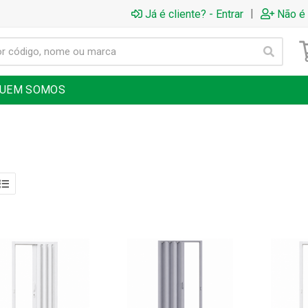
|
Já é cliente? - Entrar
Não é 
UEM SOMOS