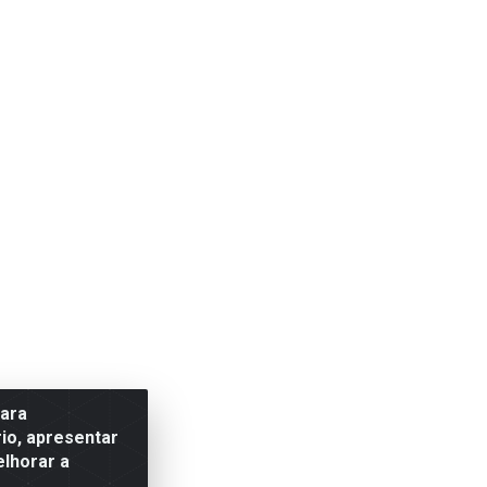
para
io, apresentar
elhorar a