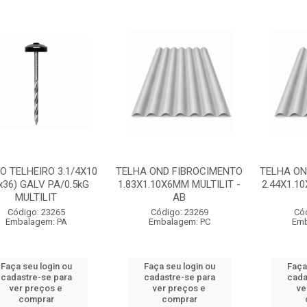
O TELHEIRO 3.1/4X10
TELHA OND FIBROCIMENTO
TELHA ON
x36) GALV PA/0.5kG
1.83X1.10X6MM MULTILIT -
2.44X1.1
MULTILIT
AB
Código: 23265
Código: 23269
Có
Embalagem: PA
Embalagem: PC
Emb
Faça seu login ou
Faça seu login ou
Faça
cadastre-se para
cadastre-se para
cada
ver preços e
ver preços e
ve
comprar
comprar