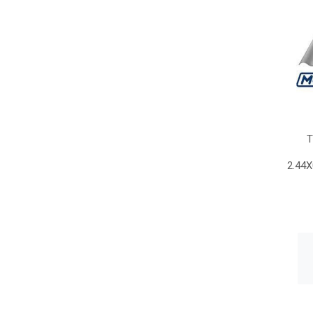
T
2.44