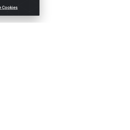
e Cookies
ertas!
Títulos
Notas Fiscai