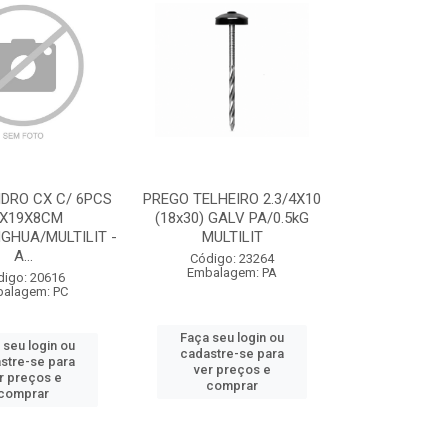
IDRO CX C/ 6PCS
PREGO TELHEIRO 2.3/4X10
9X19X8CM
(18x30) GALV PA/0.5kG
GHUA/MULTILIT -
MULTILIT
A...
Código: 23264
Embalagem: PA
digo: 20616
alagem: PC
Faça seu login ou
 seu login ou
cadastre-se para
stre-se para
ver preços e
r preços e
comprar
comprar