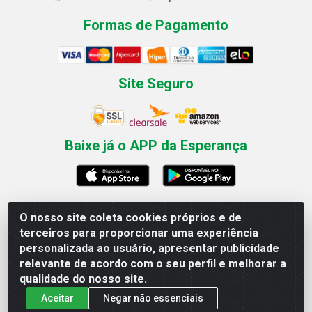
Formas de Pagamento
Site Seguro
Baixe já o APP da Esperança
O nosso site coleta cookies próprios e de
Esperança Nordeste - Rua Professor Caldas Filho, 291 -
terceiros para proporcionar uma experiência
Estância - Recife / PE CEP: 50771-335 - CNPJ
personalizada ao usuário, apresentar publicidade
03.666.136/0001-23
relevante de acordo com o seu perfil e melhorar a
qualidade do nosso site.
Aceitar
Negar não essenciais