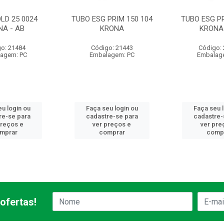
LD 25 0024
TUBO ESG PRIM 150 104
TUBO ESG PR
NA - AB
KRONA
KRONA 
o: 21484
Código: 21443
Código:
agem: PC
Embalagem: PC
Embalag
u login ou
Faça seu login ou
Faça seu 
re-se para
cadastre-se para
cadastre-
preços e
ver preços e
ver pre
mprar
comprar
comp
ofertas!