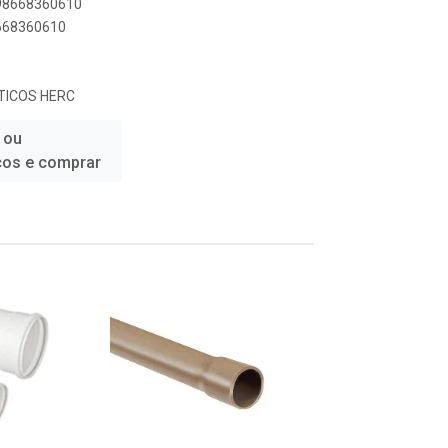
898668360610
8668360610
TICOS HERC
 ou
ços e comprar