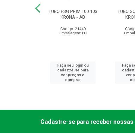
SOLD 50 0027
TUBO ESG PRIM 100 103
TUBO SO
KRONA
KRONA - AB
KRO
digo: 21494
Código: 21440
Códig
balagem: PC
Embalagem: PC
Embal
 seu login ou
Faça seu login ou
Faça se
astre-se para
cadastre-se para
cadast
er preços e
ver preços e
ver 
comprar
comprar
co
Cadastre-se para receber nossas 