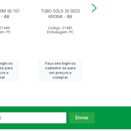
IM 50 101
TUBO SOLD 20 0023
TUBO SOLD 5
- AB
KRONA - AB
KRONA
 21449
Código: 21481
Código: 21
em: PC
Embalagem: PC
Embalagem:
login ou
Faça seu login ou
Faça seu log
se para
cadastre-se para
cadastre-se 
ços e
ver preços e
ver preços
rar
comprar
comprar