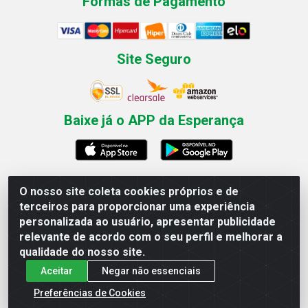
Formas de Pagamento
Site Seguro
Baixe já o APP da Esperança
O nosso site coleta cookies próprios e de
Esperança Nordeste - Rua Professor Caldas Filho, 291 -
terceiros para proporcionar uma experiência
Estância - Recife / PE CEP: 50771-335 - CNPJ
personalizada ao usuário, apresentar publicidade
03.666.136/0001-23
relevante de acordo com o seu perfil e melhorar a
qualidade do nosso site.
Aceitar
Negar não essenciais
Preferências de Cookies