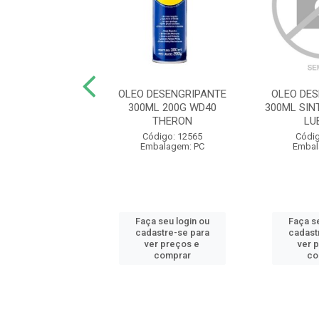
SIVO MASSA
OLEO DESENGRIPANTE
OLEO DE
CA FIX BR 1KG
300ML 200G WD40
300ML SIN
OYAL FIX
THERON
LU
ódigo: 3457
Código: 12565
Códig
balagem: LA
Embalagem: PC
Embal
 seu login ou
Faça seu login ou
Faça se
astre-se para
cadastre-se para
cadast
er preços e
ver preços e
ver 
comprar
comprar
co