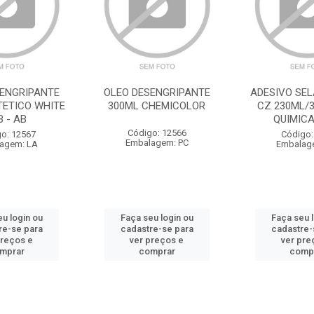
SENGRIPANTE
OLEO DESENGRIPANTE
ADESIVO SEL
TETICO WHITE
300ML CHEMICOLOR
CZ 230ML/3
B - AB
QUIMICA
Código: 12566
o: 12567
Código:
Embalagem: PC
agem: LA
Embalag
u login ou
Faça seu login ou
Faça seu 
re-se para
cadastre-se para
cadastre-
preços e
ver preços e
ver pre
mprar
comprar
comp