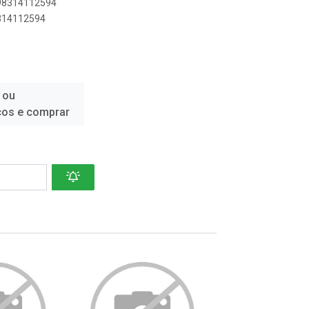
898314112594
8314112594
 ou
ços e comprar