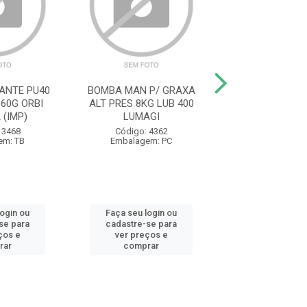
ANTE PU40
BOMBA MAN P/ GRAXA
ADESIVO M
60G ORBI
ALT PRES 8KG LUB 400
PLASTICA FIX
 (IMP)
LUMAGI
ROYAL F
 3468
Código: 4362
Código: 34
em: TB
Embalagem: PC
Embalagem:
login ou
Faça seu login ou
Faça seu log
se para
cadastre-se para
cadastre-se 
ços e
ver preços e
ver preços
rar
comprar
comprar