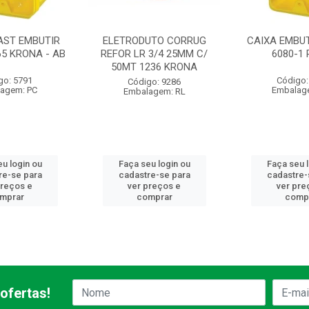
AST EMBUTIR
ELETRODUTO CORRUG
CAIXA EMBUT
65 KRONA - AB
REFOR LR 3/4 25MM C/
6080-1
50MT 1236 KRONA
go: 5791
Código:
Código: 9286
agem: PC
Embalag
Embalagem: RL
u login ou
Faça seu login ou
Faça seu 
re-se para
cadastre-se para
cadastre-
preços e
ver preços e
ver pre
mprar
comprar
comp
ofertas!