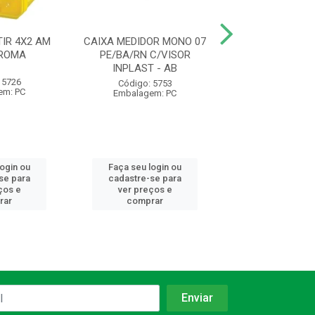
IR 4X2 AM
CAIXA MEDIDOR MONO 07
ELETRODUTO C
 ROMA
PE/BA/RN C/VISOR
AM 1/2 20MM 
INPLAST - AB
1230 KRONA
 5726
Código: 5753
Código: 93
em: PC
Embalagem: PC
Embalagem:
login ou
Faça seu login ou
Faça seu log
se para
cadastre-se para
cadastre-se 
ços e
ver preços e
ver preços
rar
comprar
comprar