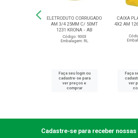
UTO CORRUGADO
ELETRODUTO CORRUGADO
CAIXA PL
 20MM C/ 50MT
AM 3/4 25MM C/ 50MT
4X2 AM 12
 KRONA - AB
1231 KRONA - AB
Códi
ódigo: 9300
Código: 9303
Embal
balagem: RL
Embalagem: RL
 seu login ou
Faça seu login ou
Faça se
astre-se para
cadastre-se para
cadast
er preços e
ver preços e
ver 
comprar
comprar
co
Cadastre-se para receber nossas 