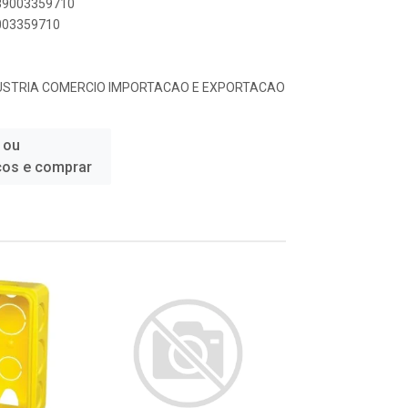
789003359710
9003359710
USTRIA COMERCIO IMPORTACAO E EXPORTACAO
 ou
ços e comprar