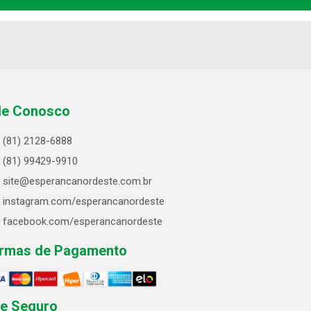
le Conosco
(81) 2128-6888
(81) 99429-9910
site@esperancanordeste.com.br
instagram.com/esperancanordeste
facebook.com/esperancanordeste
rmas de Pagamento
te Seguro