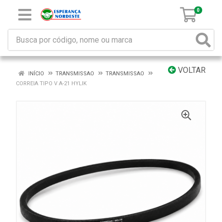
0
VOLTAR
INÍCIO
TRANSMISSAO
TRANSMISSAO
CORREIA TIPO V A-21 HYLIK