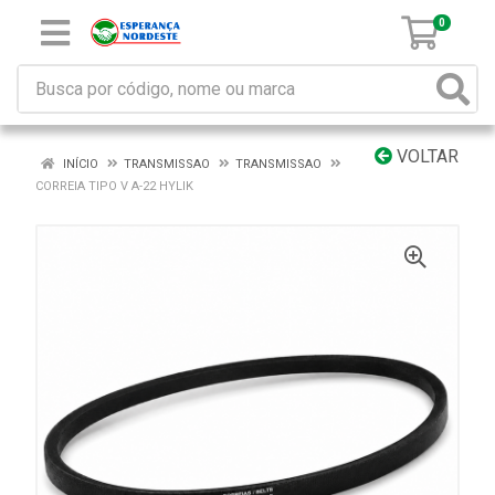
0
VOLTAR
INÍCIO
TRANSMISSAO
TRANSMISSAO
CORREIA TIPO V A-22 HYLIK