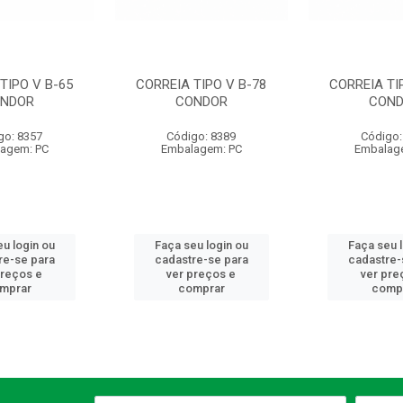
TIPO V B-65
CORREIA TIPO V B-78
CORREIA TI
NDOR
CONDOR
CON
go: 8357
Código: 8389
Código:
agem: PC
Embalagem: PC
Embalag
u login ou
Faça seu login ou
Faça seu 
re-se para
cadastre-se para
cadastre-
preços e
ver preços e
ver pre
mprar
comprar
comp