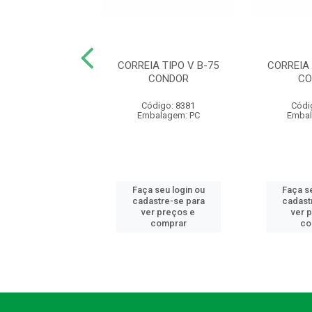
A TIPO V B-80
CORREIA TIPO V B-75
CORREIA 
CONDOR
CONDOR
CO
ódigo: 8395
Código: 8381
Códi
balagem: PC
Embalagem: PC
Embal
 seu login ou
Faça seu login ou
Faça se
astre-se para
cadastre-se para
cadast
er preços e
ver preços e
ver 
comprar
comprar
co