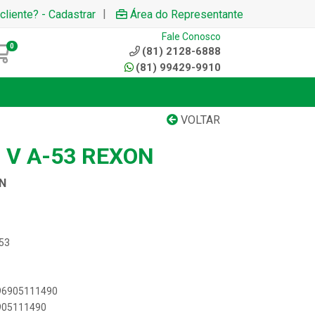
|
cliente? - Cadastrar
Área do Representante
Fale Conosco
0
(81) 2128-6888
(81) 99429-9910
VOLTAR
 V A-53 REXON
ON
053
896905111490
6905111490