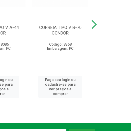
PO V A-44
CORREIA TIPO V B-70
CORREIA TIPO
DOR
CONDOR
CONDO
 8086
Código: 8368
Código: 83
em: PC
Embalagem: PC
Embalagem:
login ou
Faça seu login ou
Faça seu log
se para
cadastre-se para
cadastre-se 
ços e
ver preços e
ver preços
rar
comprar
comprar