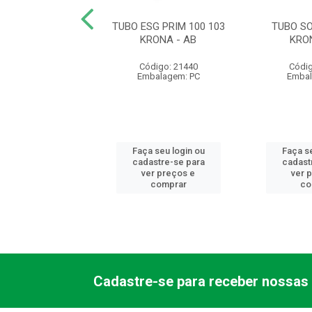
SOLD 50 0027
TUBO ESG PRIM 100 103
TUBO SO
KRONA
KRONA - AB
KRO
digo: 21494
Código: 21440
Códig
balagem: PC
Embalagem: PC
Embal
 seu login ou
Faça seu login ou
Faça se
astre-se para
cadastre-se para
cadast
er preços e
ver preços e
ver 
comprar
comprar
co
Cadastre-se para receber nossas 