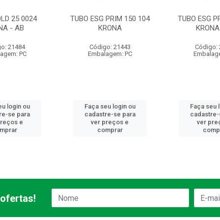
LD 25 0024
TUBO ESG PRIM 150 104
TUBO ESG PR
NA - AB
KRONA
KRONA 
o: 21484
Código: 21443
Código:
agem: PC
Embalagem: PC
Embalag
u login ou
Faça seu login ou
Faça seu 
re-se para
cadastre-se para
cadastre-
preços e
ver preços e
ver pre
mprar
comprar
comp
ofertas!