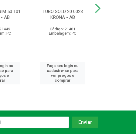
IM 50 101
TUBO SOLD 20 0023
TUBO SOLD 5
- AB
KRONA - AB
KRONA
 21449
Código: 21481
Código: 21
em: PC
Embalagem: PC
Embalagem:
login ou
Faça seu login ou
Faça seu log
se para
cadastre-se para
cadastre-se 
ços e
ver preços e
ver preços
rar
comprar
comprar