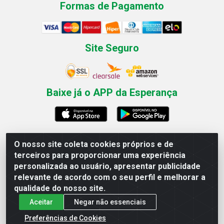
Formas de Pagamento
Site Seguro
Baixe já o APP da Esperança
O nosso site coleta cookies próprios e de
Esperança Nordeste - Rua Professor Caldas Filho, 291 -
terceiros para proporcionar uma experiência
Estância - Recife / PE CEP: 50771-335 - CNPJ
personalizada ao usuário, apresentar publicidade
03.666.136/0001-23
relevante de acordo com o seu perfil e melhorar a
qualidade do nosso site.
Aceitar
Negar não essenciais
Preferências de Cookies