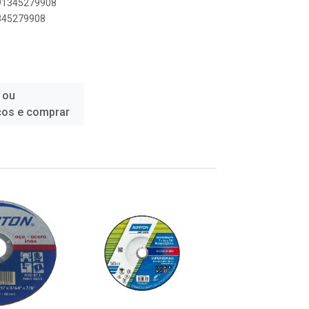
891345279908
1345279908
 ou
ços e comprar