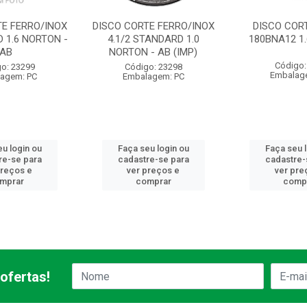
TE FERRO/INOX
DISCO CORTE FERRO/INOX
DISCO CORT
 1.6 NORTON -
4.1/2 STANDARD 1.0
180BNA12 1
AB
NORTON - AB (IMP)
Código:
o: 23299
Código: 23298
Embalag
agem: PC
Embalagem: PC
u login ou
Faça seu login ou
Faça seu 
re-se para
cadastre-se para
cadastre-
preços e
ver preços e
ver pre
mprar
comprar
comp
ofertas!