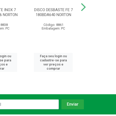
E INOX 7
DISCO DESBASTE FE 7
DISCO DESBA
.6 NORTON
180BDA640 NORTON
7X6.0X7/8 ST
BOSCH
 8838
Código: 8861
Código: 88
em: PC
Embalagem: PC
Embalagem:
login ou
Faça seu login ou
Faça seu log
se para
cadastre-se para
cadastre-se 
ços e
ver preços e
ver preços
rar
comprar
comprar