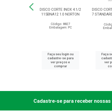
 DESBASTE FE
DISCO CORTE INOX 4.1/2
DISCO COR
X7/8 STANDARD
115BNA12 1.0 NORTON
7 STANDARD
BOSCH
Código: 8827
ódigo: 8865
Códig
Embalagem: PC
balagem: PC
Embal
 seu login ou
Faça seu login ou
Faça se
astre-se para
cadastre-se para
cadast
er preços e
ver preços e
ver 
comprar
comprar
co
Cadastre-se para receber nossas 