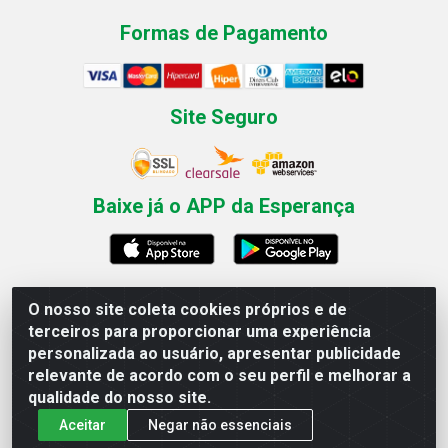
Formas de Pagamento
Site Seguro
Baixe já o APP da Esperança
O nosso site coleta cookies próprios e de
Esperança Nordeste - Rua Professor Caldas Filho, 291 -
terceiros para proporcionar uma experiência
Estância - Recife / PE CEP: 50771-335 - CNPJ
personalizada ao usuário, apresentar publicidade
03.666.136/0001-23
relevante de acordo com o seu perfil e melhorar a
qualidade do nosso site.
Aceitar
Negar não essenciais