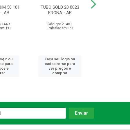
IM 50 101
TUBO SOLD 20 0023
TUBO SOLD 5
- AB
KRONA - AB
KRONA
 21449
Código: 21481
Código: 21
em: PC
Embalagem: PC
Embalagem:
login ou
Faça seu login ou
Faça seu log
se para
cadastre-se para
cadastre-se 
ços e
ver preços e
ver preços
rar
comprar
comprar