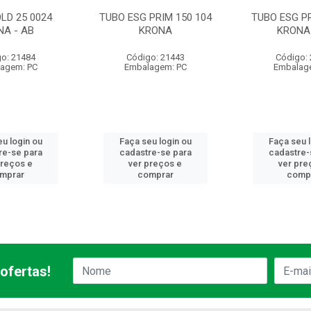
LD 25 0024
TUBO ESG PRIM 150 104
TUBO ESG PR
NA - AB
KRONA
KRONA 
o: 21484
Código: 21443
Código:
agem: PC
Embalagem: PC
Embalag
u login ou
Faça seu login ou
Faça seu 
re-se para
cadastre-se para
cadastre-
preços e
ver preços e
ver pre
mprar
comprar
comp
ofertas!