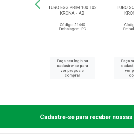
SOLD 50 0027
TUBO ESG PRIM 100 103
TUBO SO
KRONA
KRONA - AB
KRO
digo: 21494
Código: 21440
Códig
balagem: PC
Embalagem: PC
Embal
 seu login ou
Faça seu login ou
Faça se
astre-se para
cadastre-se para
cadast
er preços e
ver preços e
ver 
comprar
comprar
co
Cadastre-se para receber nossas 