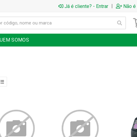
|
Já é cliente? - Entrar
Não é 
UEM SOMOS