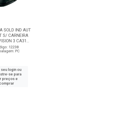
 SOLD IND AUT
T S/ CARNEIRA
ISION 3 CA31...
digo: 12238
alagem: PC
 seu login ou
stre-se para
r preços e
comprar