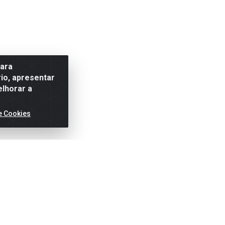
para
io, apresentar
elhorar a
e Cookies