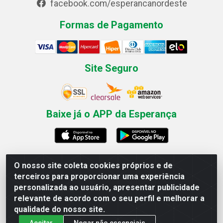
facebook.com/esperancanordeste
Formas de Pagamento
Site Seguro
Baixe já o APP da Esperança
O nosso site coleta cookies próprios e de
Esperança Nordeste - Rua Professor Caldas Filho, 291 -
terceiros para proporcionar uma experiência
Estância - Recife / PE CEP: 50771-335 - CNPJ
personalizada ao usuário, apresentar publicidade
03.666.136/0001-23
relevante de acordo com o seu perfil e melhorar a
qualidade do nosso site.
Aceitar
Negar não essenciais