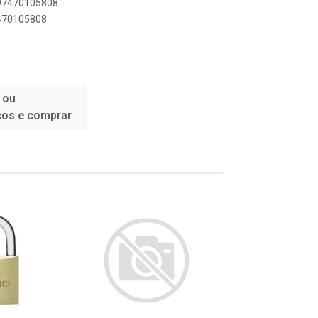
897470105808
7470105808
 ou
ços e comprar