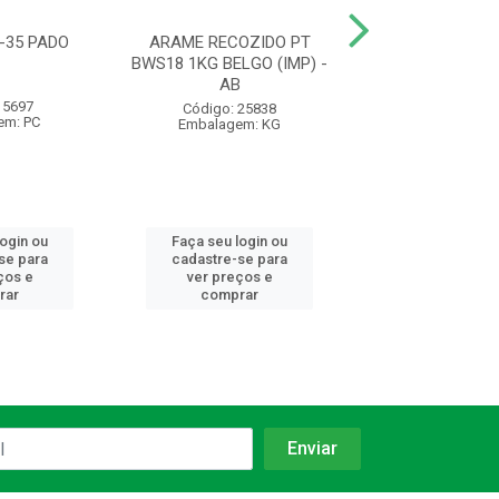
-35 PADO
ARAME RECOZIDO PT
FECHADURA 10
BWS18 1KG BELGO (IMP) -
F10 CR EXT 10
AB
SILVANA -
 5697
Código: 25838
Código: 98
em: PC
Embalagem: KG
Embalagem:
login ou
Faça seu login ou
Faça seu log
se para
cadastre-se para
cadastre-se 
ços e
ver preços e
ver preços
rar
comprar
comprar