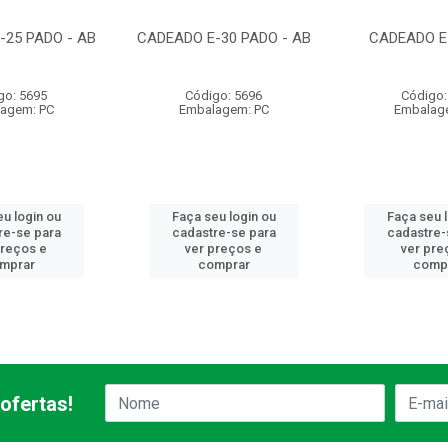
-25 PADO - AB
CADEADO E-30 PADO - AB
CADEADO E
go: 5695
Código: 5696
Código:
agem: PC
Embalagem: PC
Embalag
u login ou
Faça seu login ou
Faça seu 
re-se para
cadastre-se para
cadastre-
preços e
ver preços e
ver pre
mprar
comprar
comp
ofertas!