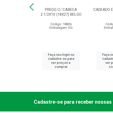
URA 1000 ALAV
PREGO C/ CABECA
CADEADO E
 EXT 1001/05EC
2.1/2X10 (18X27) BELGO
LVANA - AB
Código: 18826
Códi
ódigo: 9809
Embalagem: KG
Embal
balagem: PC
 seu login ou
Faça seu login ou
Faça se
astre-se para
cadastre-se para
cadast
er preços e
ver preços e
ver 
comprar
comprar
co
Cadastre-se para receber nossas 