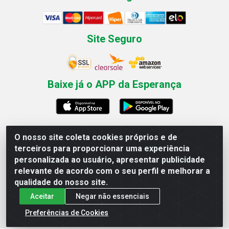
Site Seguro
Baixe já o APP da Esperança
O nosso site coleta cookies próprios e de
Esperança Nordeste - Rua Professor Caldas Filho, 291 -
terceiros para proporcionar uma experiência
Estância - Recife / PE CEP: 50771-335 - CNPJ
personalizada ao usuário, apresentar publicidade
03.666.136/0001-23
relevante de acordo com o seu perfil e melhorar a
qualidade do nosso site.
Aceitar
Negar não essenciais
Preferências de Cookies