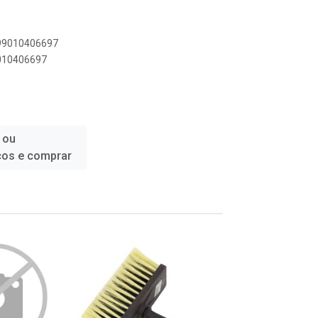
899010406697
9010406697
 ou
ços e comprar