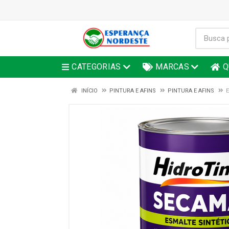
CATEGORIAS
MARCAS
Q
INÍCIO
PINTURA E AFINS
PINTURA E AFINS