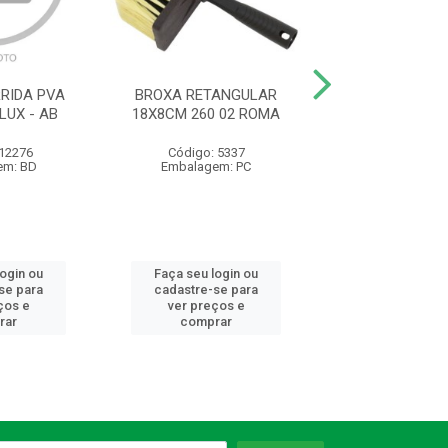
RIDA PVA
BROXA RETANGULAR
ESMALTE STAND
LUX - AB
18X8CM 260 02 ROMA
NEVE 3.0L HIPER
 12276
Código: 5337
Código: 23
em: BD
Embalagem: PC
Embalagem:
login ou
Faça seu login ou
Faça seu log
se para
cadastre-se para
cadastre-se 
ços e
ver preços e
ver preços
rar
comprar
comprar