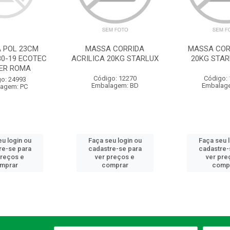
A POL 23CM
MASSA CORRIDA
MASSA COR
80-19 ECOTEC
ACRILICA 20KG STARLUX
20KG STAR
ER ROMA
Código: 12270
Código:
o: 24993
Embalagem: BD
Embalag
agem: PC
u login ou
Faça seu login ou
Faça seu 
re-se para
cadastre-se para
cadastre-
preços e
ver preços e
ver pre
mprar
comprar
comp