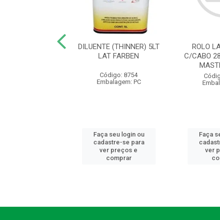
E STAND BRANCO
DILUENTE (THINNER) 5LT
ROLO L
0L HIPERCOR - AB
LAT FARBEN
C/CABO 2
MAST
digo: 23901
Código: 8754
Códig
balagem: GL
Embalagem: PC
Embal
 seu login ou
Faça seu login ou
Faça se
astre-se para
cadastre-se para
cadast
er preços e
ver preços e
ver 
comprar
comprar
co