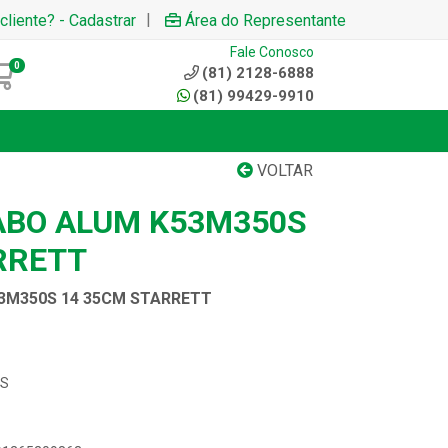
|
cliente? - Cadastrar
Área do Representante
Fale Conosco
0
(81) 2128-6888
(81) 99429-9910
VOLTAR
ABO ALUM K53M350S
RRETT
3M350S 14 35CM STARRETT
-S