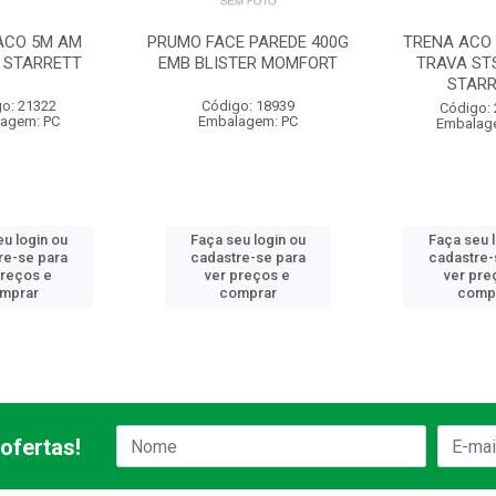
ACO 5M AM
PRUMO FACE PAREDE 400G
TRENA ACO 
 STARRETT
EMB BLISTER MOMFORT
TRAVA ST
STARR
o: 21322
Código: 18939
Código:
agem: PC
Embalagem: PC
Embalag
u login ou
Faça seu login ou
Faça seu 
re-se para
cadastre-se para
cadastre-
preços e
ver preços e
ver pre
mprar
comprar
comp
ofertas!