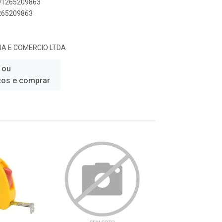
891265209863
1265209863
IA E COMERCIO LTDA
 ou
ços e comprar