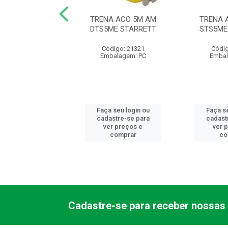
O CABO ALUM 12
TRENA ACO 5M AM
TRENA 
AMAC MOMFORT
DTS5ME STARRETT
STS5ME
ódigo: 9670
Código: 21321
Códig
balagem: PC
Embalagem: PC
Embal
 seu login ou
Faça seu login ou
Faça se
astre-se para
cadastre-se para
cadast
er preços e
ver preços e
ver 
comprar
comprar
co
Cadastre-se para receber nossas 