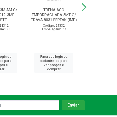
3M AM C/
TRENA ACO
ESQUADRO CABO
S12-3ME
EMBORRACHADA 5MT C/
30CM ZAMAC 
ETT
TRAVA 8031 FERTAK (IMP)
Código: 96
 21312
Código: 21332
Embalagem:
em: PC
Embalagem: PC
login ou
Faça seu login ou
Faça seu log
se para
cadastre-se para
cadastre-se 
ços e
ver preços e
ver preços
rar
comprar
comprar