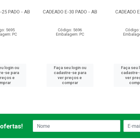
-25 PADO - AB
CADEADO E-30 PADO - AB
CADEADO E
go: 5695
Código: 5696
Código:
agem: PC
Embalagem: PC
Embalag
u login ou
Faça seu login ou
Faça seu 
re-se para
cadastre-se para
cadastre-
preços e
ver preços e
ver pre
mprar
comprar
comp
ofertas!