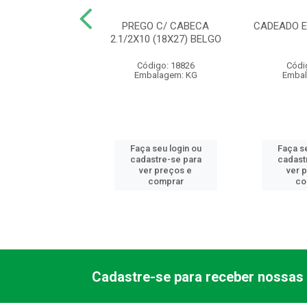
URA 1000 ALAV
PREGO C/ CABECA
CADEADO E
 EXT 1001/05EC
2.1/2X10 (18X27) BELGO
LVANA - AB
Código: 18826
Códi
ódigo: 9809
Embalagem: KG
Embal
balagem: PC
 seu login ou
Faça seu login ou
Faça se
astre-se para
cadastre-se para
cadast
er preços e
ver preços e
ver 
comprar
comprar
co
Cadastre-se para receber nossas 