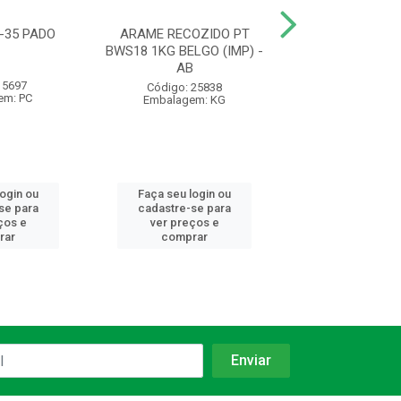
-35 PADO
ARAME RECOZIDO PT
FECHADURA 10
BWS18 1KG BELGO (IMP) -
F10 CR EXT 10
AB
SILVANA -
 5697
Código: 25838
Código: 98
em: PC
Embalagem: KG
Embalagem:
login ou
Faça seu login ou
Faça seu log
se para
cadastre-se para
cadastre-se 
ços e
ver preços e
ver preços
rar
comprar
comprar