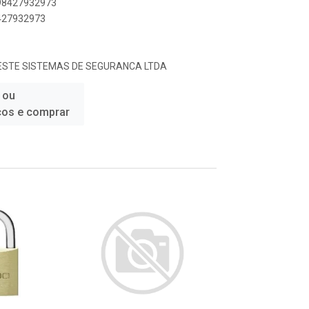
898427932973
8427932973
STE SISTEMAS DE SEGURANCA LTDA
 ou
ços e comprar