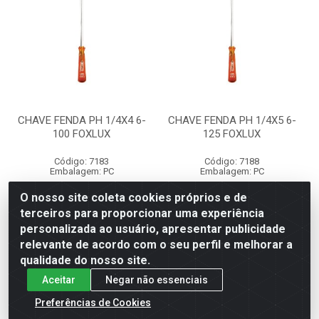
CHAVE FENDA PH 1/4X4 6-
CHAVE FENDA PH 1/4X5 6-
100 FOXLUX
125 FOXLUX
Código: 7183
Código: 7188
Embalagem: PC
Embalagem: PC
O nosso site coleta cookies próprios e de
terceiros para proporcionar uma experiência
Faça seu login ou
Faça seu login ou
personalizada ao usuário, apresentar publicidade
cadastre-se para
cadastre-se para
ver preços e
ver preços e
relevante de acordo com o seu perfil e melhorar a
comprar
comprar
qualidade do nosso site.
Aceitar
Negar não essenciais
Preferências de Cookies