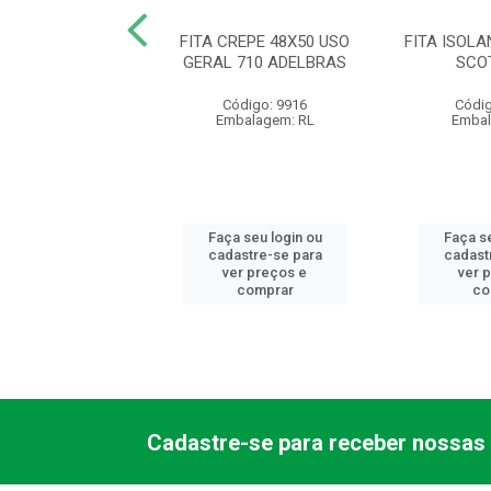
JUNTA MOTOR
FITA CREPE 48X50 USO
FITA ISOLA
L BISN 73G 3M
GERAL 710 ADELBRAS
SCO
ódigo: 7629
Código: 9916
Códig
balagem: PC
Embalagem: RL
Embal
 seu login ou
Faça seu login ou
Faça se
astre-se para
cadastre-se para
cadast
er preços e
ver preços e
ver 
comprar
comprar
co
Cadastre-se para receber nossas 