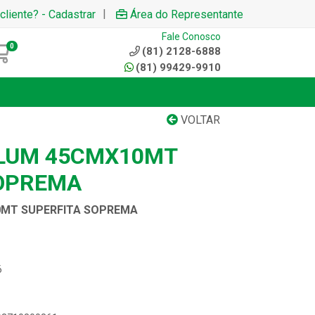
|
cliente? - Cadastrar
Área do Representante
Fale Conosco
0
(81) 2128-6888
(81) 99429-9910
VOLTAR
ALUM 45CMX10MT
SOPREMA
0MT SUPERFITA SOPREMA
6