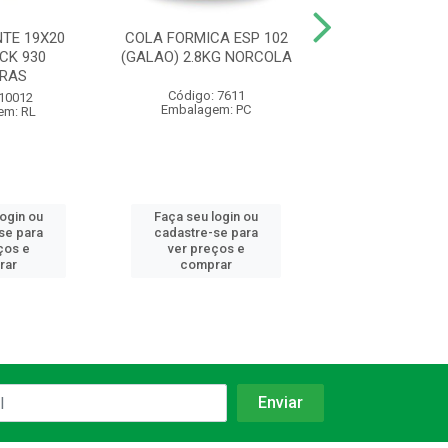
NTE 19X20
COLA FORMICA ESP 102
COLA JUNTA 
CK 930
(GALAO) 2.8KG NORCOLA
DIESEL BISN 
BRAS
Código: 7611
Código: 76
 10012
Embalagem: PC
Embalagem:
em: RL
login ou
Faça seu login ou
Faça seu log
se para
cadastre-se para
cadastre-se 
ços e
ver preços e
ver preços
rar
comprar
comprar