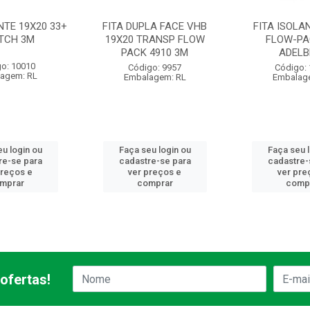
NTE 19X20 33+
FITA DUPLA FACE VHB
FITA ISOLA
TCH 3M
19X20 TRANSP FLOW
FLOW-PA
PACK 4910 3M
ADEL
o: 10010
Código: 9957
Código:
agem: RL
Embalagem: RL
Embalag
u login ou
Faça seu login ou
Faça seu 
re-se para
cadastre-se para
cadastre-
preços e
ver preços e
ver pre
mprar
comprar
comp
ofertas!