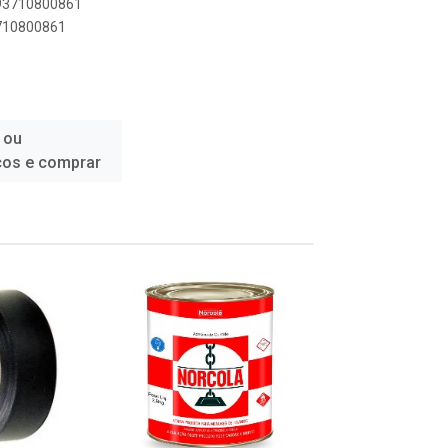
893710800861
3710800861
 ou
ços e comprar