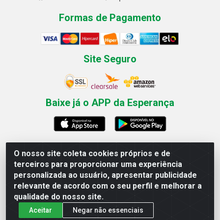
Formas de Pagamento
Site Seguro
Baixe já o APP da Esperança
O nosso site coleta cookies próprios e de
Esperança Nordeste - Rua Professor Caldas Filho, 291 -
terceiros para proporcionar uma experiência
Estância - Recife / PE CEP: 50771-335 - CNPJ
personalizada ao usuário, apresentar publicidade
03.666.136/0001-23
relevante de acordo com o seu perfil e melhorar a
qualidade do nosso site.
Aceitar
Negar não essenciais