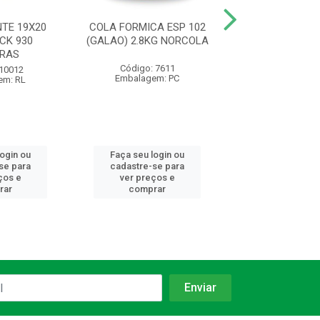
NTE 19X20
COLA FORMICA ESP 102
COLA JUNTA 
CK 930
(GALAO) 2.8KG NORCOLA
DIESEL BISN 
BRAS
Código: 7611
Código: 76
 10012
Embalagem: PC
Embalagem:
em: RL
login ou
Faça seu login ou
Faça seu log
se para
cadastre-se para
cadastre-se 
ços e
ver preços e
ver preços
rar
comprar
comprar