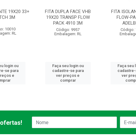
NTE 19X20 33+
FITA DUPLA FACE VHB
FITA ISOLA
TCH 3M
19X20 TRANSP FLOW
FLOW-PA
PACK 4910 3M
ADEL
o: 10010
Código: 9957
Código:
agem: RL
Embalagem: RL
Embalag
u login ou
Faça seu login ou
Faça seu 
re-se para
cadastre-se para
cadastre-
preços e
ver preços e
ver pre
mprar
comprar
comp
ofertas!