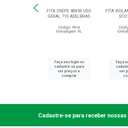
JUNTA MOTOR
FITA CREPE 48X50 USO
FITA ISOLA
L BISN 73G 3M
GERAL 710 ADELBRAS
SCO
ódigo: 7629
Código: 9916
Códig
balagem: PC
Embalagem: RL
Embal
 seu login ou
Faça seu login ou
Faça se
astre-se para
cadastre-se para
cadast
er preços e
ver preços e
ver 
comprar
comprar
co
Cadastre-se para receber nossas 