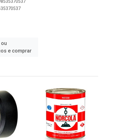
898535370537
8535370537
 ou
ços e comprar