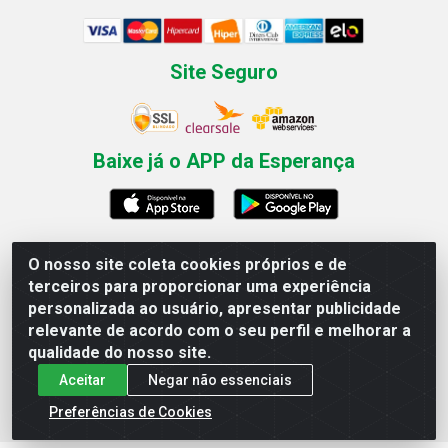
Site Seguro
Baixe já o APP da Esperança
O nosso site coleta cookies próprios e de
Esperança Nordeste - Rua Professor Caldas Filho, 291 -
terceiros para proporcionar uma experiência
Estância - Recife / PE CEP: 50771-335 - CNPJ
personalizada ao usuário, apresentar publicidade
03.666.136/0001-23
relevante de acordo com o seu perfil e melhorar a
qualidade do nosso site.
Aceitar
Negar não essenciais
Preferências de Cookies