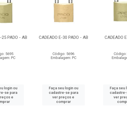
-25 PADO - AB
CADEADO E-30 PADO - AB
CADEADO E
go: 5695
Código: 5696
Código:
agem: PC
Embalagem: PC
Embalag
u login ou
Faça seu login ou
Faça seu 
re-se para
cadastre-se para
cadastre-
preços e
ver preços e
ver pre
mprar
comprar
comp