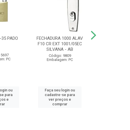
-35 PADO
FECHADURA 1000 ALAV
ARAME RECOZ
F10 CR EXT 1001/05EC
BWS18 1KG VOND
SILVANA - AB
- AB
 5697
Código: 9809
Código: 24
em: PC
Embalagem: PC
Embalagem:
login ou
Faça seu login ou
Faça seu log
se para
cadastre-se para
cadastre-se 
ços e
ver preços e
ver preços
rar
comprar
comprar