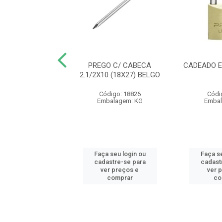
 RECOZIDO PT
PREGO C/ CABECA
CADEADO E
KG VONDER (IMP)
2.1/2X10 (18X27) BELGO
- AB
Código: 18826
Códi
digo: 24289
Embalagem: KG
Embal
balagem: KG
 seu login ou
Faça seu login ou
Faça se
astre-se para
cadastre-se para
cadast
er preços e
ver preços e
ver 
comprar
comprar
co