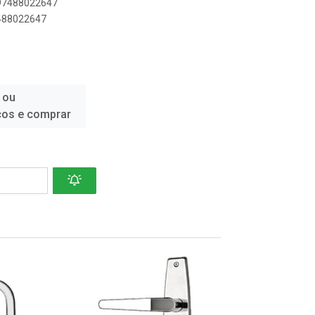
897488022647
7488022647
 ou
ços e comprar