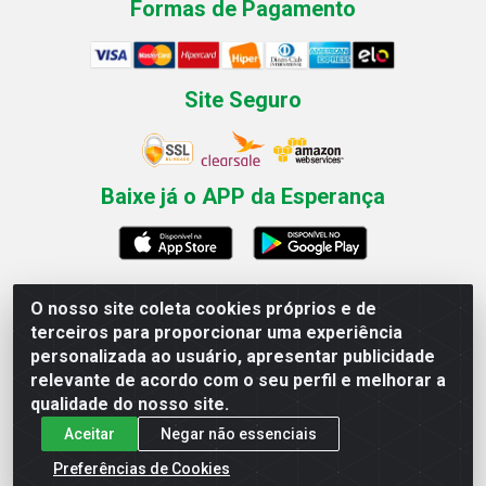
Formas de Pagamento
Site Seguro
Baixe já o APP da Esperança
O nosso site coleta cookies próprios e de
Esperança Nordeste - Rua Professor Caldas Filho, 291 -
terceiros para proporcionar uma experiência
Estância - Recife / PE CEP: 50771-335 - CNPJ
personalizada ao usuário, apresentar publicidade
03.666.136/0001-23
relevante de acordo com o seu perfil e melhorar a
qualidade do nosso site.
Aceitar
Negar não essenciais
Preferências de Cookies