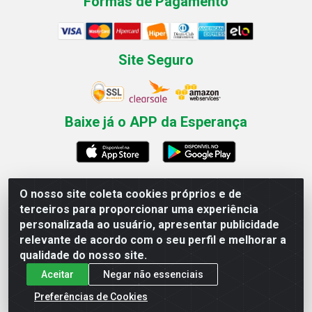
Formas de Pagamento
Site Seguro
Baixe já o APP da Esperança
O nosso site coleta cookies próprios e de
Esperança Nordeste - Rua Professor Caldas Filho, 291 -
terceiros para proporcionar uma experiência
Estância - Recife / PE CEP: 50771-335 - CNPJ
personalizada ao usuário, apresentar publicidade
03.666.136/0001-23
relevante de acordo com o seu perfil e melhorar a
qualidade do nosso site.
Aceitar
Negar não essenciais
Preferências de Cookies