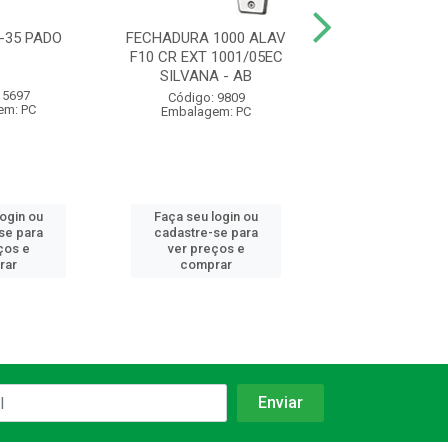
-35 PADO
FECHADURA 1000 ALAV
ARAME RECOZ
F10 CR EXT 1001/05EC
BWS18 1KG VOND
SILVANA - AB
- AB
 5697
Código: 9809
Código: 24
em: PC
Embalagem: PC
Embalagem:
login ou
Faça seu login ou
Faça seu log
se para
cadastre-se para
cadastre-se 
ços e
ver preços e
ver preços
rar
comprar
comprar