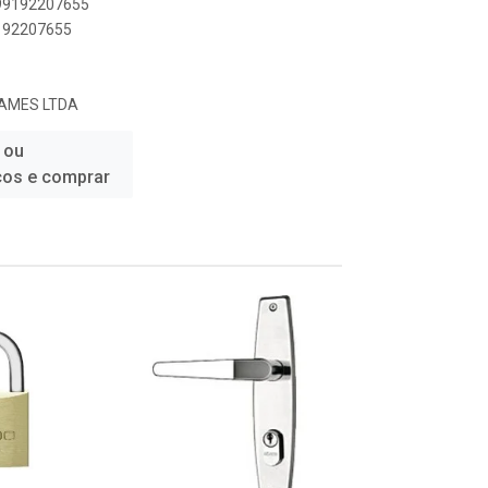
899192207655
9192207655
AMES LTDA
 ou
ços e comprar