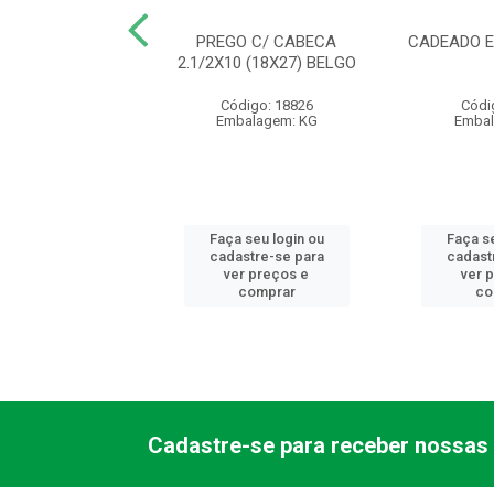
 RECOZIDO PT
PREGO C/ CABECA
CADEADO E
KG VONDER (IMP)
2.1/2X10 (18X27) BELGO
- AB
Código: 18826
Códi
digo: 24289
Embalagem: KG
Embal
balagem: KG
 seu login ou
Faça seu login ou
Faça se
astre-se para
cadastre-se para
cadast
er preços e
ver preços e
ver 
comprar
comprar
co
Cadastre-se para receber nossas 