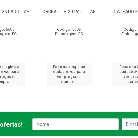
-25 PADO - AB
CADEADO E-30 PADO - AB
CADEADO E
go: 5695
Código: 5696
Código:
agem: PC
Embalagem: PC
Embalag
u login ou
Faça seu login ou
Faça seu 
re-se para
cadastre-se para
cadastre-
preços e
ver preços e
ver pre
mprar
comprar
comp
ofertas!