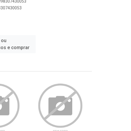
7898307430053
98307430053
 ou
ços e comprar