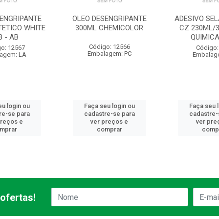
SENGRIPANTE
OLEO DESENGRIPANTE
ADESIVO SEL
TETICO WHITE
300ML CHEMICOLOR
CZ 230ML/3
B - AB
QUIMICA
Código: 12566
o: 12567
Código:
Embalagem: PC
agem: LA
Embalag
u login ou
Faça seu login ou
Faça seu 
re-se para
cadastre-se para
cadastre-
preços e
ver preços e
ver pre
mprar
comprar
comp
ofertas!