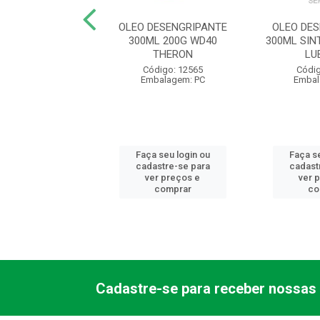
SIVO MASSA
OLEO DESENGRIPANTE
OLEO DE
CA FIX BR 1KG
300ML 200G WD40
300ML SIN
OYAL FIX
THERON
LU
ódigo: 3457
Código: 12565
Códig
balagem: LA
Embalagem: PC
Embal
 seu login ou
Faça seu login ou
Faça se
astre-se para
cadastre-se para
cadast
er preços e
ver preços e
ver 
comprar
comprar
co
Cadastre-se para receber nossas 