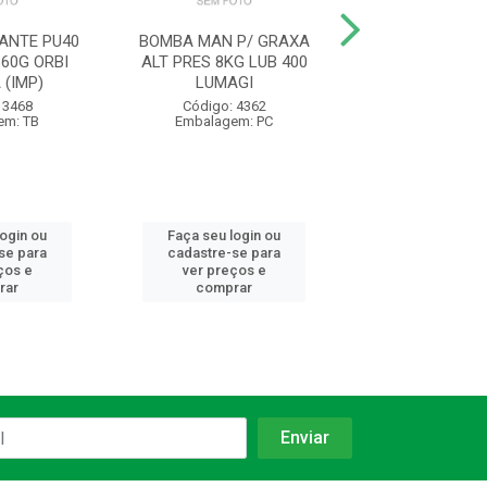
ANTE PU40
BOMBA MAN P/ GRAXA
ADESIVO M
60G ORBI
ALT PRES 8KG LUB 400
PLASTICA FIX
 (IMP)
LUMAGI
ROYAL F
 3468
Código: 4362
Código: 34
em: TB
Embalagem: PC
Embalagem:
login ou
Faça seu login ou
Faça seu log
se para
cadastre-se para
cadastre-se 
ços e
ver preços e
ver preços
rar
comprar
comprar