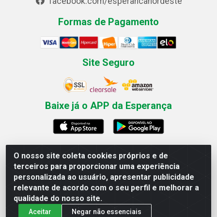
facebook.com/esperancanordeste
Formas de Pagamento
Site Seguro
Baixe já o APP da Esperança
O nosso site coleta cookies próprios e de
Esperança Nordeste - Rua Professor Caldas Filho, 291 -
terceiros para proporcionar uma experiência
Estância - Recife / PE CEP: 50771-335 - CNPJ
personalizada ao usuário, apresentar publicidade
03.666.136/0001-23
relevante de acordo com o seu perfil e melhorar a
qualidade do nosso site.
Aceitar
Negar não essenciais