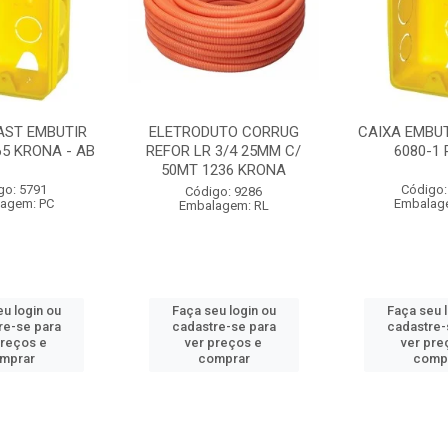
AST EMBUTIR
ELETRODUTO CORRUG
CAIXA EMBUT
65 KRONA - AB
REFOR LR 3/4 25MM C/
6080-1
50MT 1236 KRONA
go: 5791
Código:
Código: 9286
agem: PC
Embalag
Embalagem: RL
u login ou
Faça seu login ou
Faça seu 
re-se para
cadastre-se para
cadastre-
preços e
ver preços e
ver pre
mprar
comprar
comp