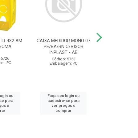
IR 4X2 AM
CAIXA MEDIDOR MONO 07
ELETRODUTO C
 ROMA
PE/BA/RN C/VISOR
AM 1/2 20MM 
INPLAST - AB
1230 KRONA
 5726
Código: 5753
Código: 93
em: PC
Embalagem: PC
Embalagem:
login ou
Faça seu login ou
Faça seu log
se para
cadastre-se para
cadastre-se 
ços e
ver preços e
ver preços
rar
comprar
comprar