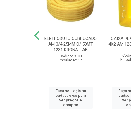
UTO CORRUGADO
ELETRODUTO CORRUGADO
CAIXA PL
 20MM C/ 50MT
AM 3/4 25MM C/ 50MT
4X2 AM 12
 KRONA - AB
1231 KRONA - AB
Códi
ódigo: 9300
Código: 9303
Embal
balagem: RL
Embalagem: RL
 seu login ou
Faça seu login ou
Faça se
astre-se para
cadastre-se para
cadast
er preços e
ver preços e
ver 
comprar
comprar
co