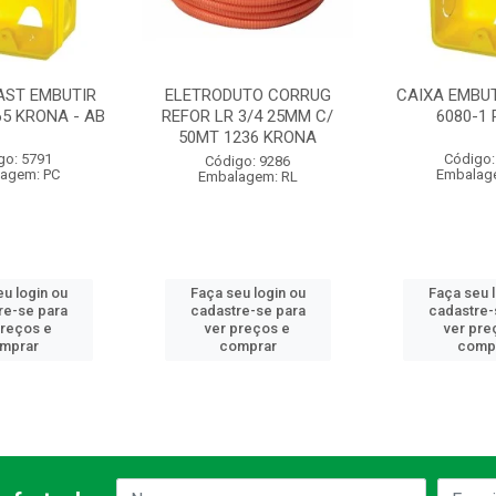
AST EMBUTIR
ELETRODUTO CORRUG
CAIXA EMBUT
65 KRONA - AB
REFOR LR 3/4 25MM C/
6080-1
50MT 1236 KRONA
go: 5791
Código:
Código: 9286
agem: PC
Embalag
Embalagem: RL
u login ou
Faça seu login ou
Faça seu 
re-se para
cadastre-se para
cadastre-
preços e
ver preços e
ver pre
mprar
comprar
comp