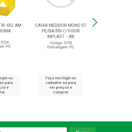
IR 4X2 AM
CAIXA MEDIDOR MONO 07
ELETRODUTO C
 ROMA
PE/BA/RN C/VISOR
AM 1/2 20MM 
INPLAST - AB
1230 KRONA
 5726
Código: 5753
Código: 93
em: PC
Embalagem: PC
Embalagem:
login ou
Faça seu login ou
Faça seu log
se para
cadastre-se para
cadastre-se 
ços e
ver preços e
ver preços
rar
comprar
comprar