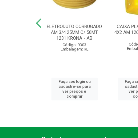
UTO CORRUGADO
ELETRODUTO CORRUGADO
CAIXA PL
 20MM C/ 50MT
AM 3/4 25MM C/ 50MT
4X2 AM 12
 KRONA - AB
1231 KRONA - AB
Códi
ódigo: 9300
Código: 9303
Embal
balagem: RL
Embalagem: RL
 seu login ou
Faça seu login ou
Faça se
astre-se para
cadastre-se para
cadast
er preços e
ver preços e
ver 
comprar
comprar
co